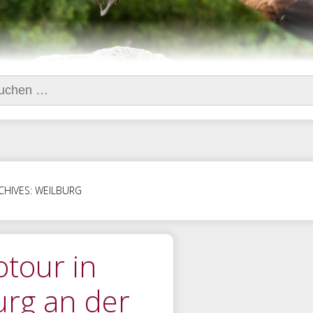
hen
h:
CHIVES: WEILBURG
otour in
urg an der