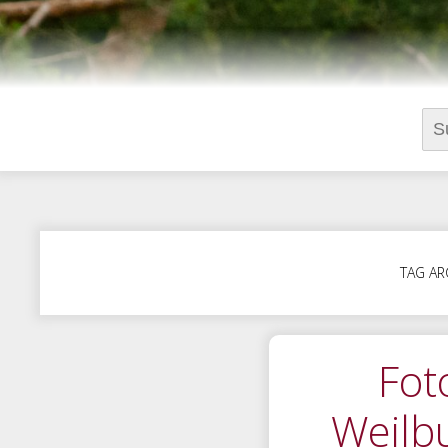
Suc
nac
TAG AR
Fot
Weilb