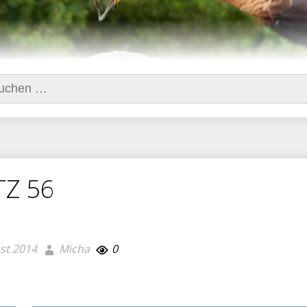
hen
h:
TZ 56
st 2014
Micha
0