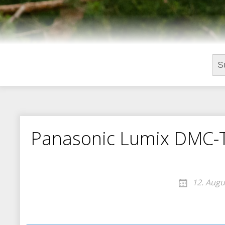
Suc
nac
Panasonic Lumix DMC-
12. Augu