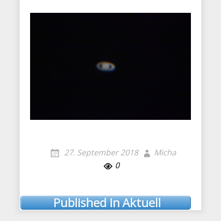
27. September 2018
Micha
0
Published In
Aktuell
Post
navigation