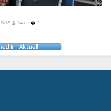
i 2018
Micha
1
hed In
Aktuell