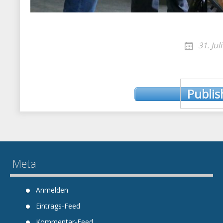
31. Jul
Post
Publis
navigation
Meta
Anmelden
Eintrags-Feed
Kommentar-Feed