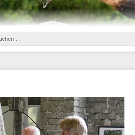
hen
h: