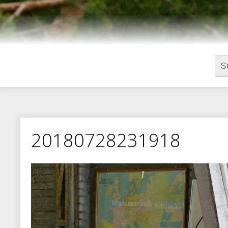
Suc
nac
20180728231918