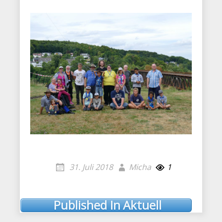
31. Juli 2018
Micha
1
Published In
Aktuell
Post
navigation